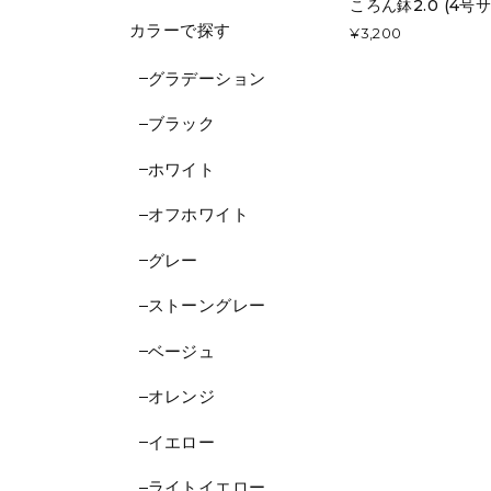
ころん鉢2.0 (4
カラーで探す
¥3,200
グラデーション
ブラック
ホワイト
オフホワイト
グレー
ストーングレー
ベージュ
オレンジ
イエロー
ライトイエロー