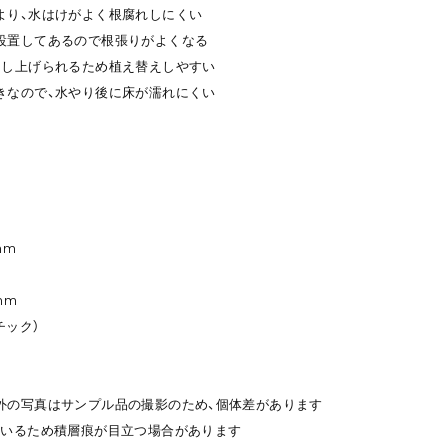
より、水はけがよく根腐れしにくい
設置してあるので根張りがよくなる
押し上げられるため植え替えしやすい
きなので、水やり後に床が濡れにくい
mm
mm
チック）
外の写真はサンプル品の撮影のため、個体差があります
ているため積層痕が目立つ場合があります