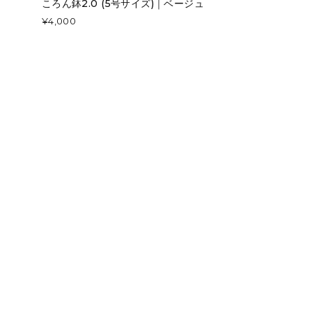
ころん鉢2.0 (5号サイズ)｜ベージュ
¥4,000