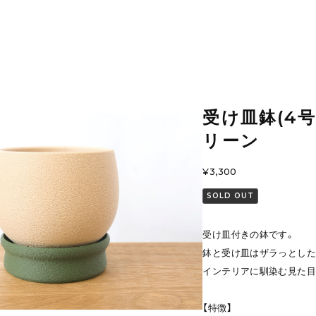
受け皿鉢(4
リーン
¥3,300
SOLD OUT
受け皿付きの鉢です。
鉢と受け皿はザラっとした
インテリアに馴染む見た目
【特徴】