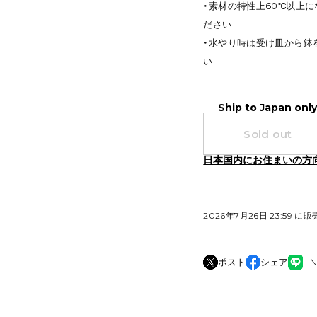
・素材の特性上60℃以上
ださい
・水やり時は受け皿から鉢
い
Ship to Japan onl
Sold out
日本国内にお住まいの方
2026年7月26日 23:59 に
ポスト
シェア
LI