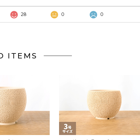
28
0
0
D ITEMS