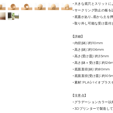
・大きな底穴とスリットに
・サークリング防止の板を
・底蓋があり、底から土を
・取り外し可能な受け皿付
【詳細】
・内径(鉢)：約110mm
・高さ(鉢)：約106mm
・高さ(受け皿)：約35mm
・高さ(鉢＋受け皿)：約126
・底面直径(鉢)：約80mm
・底面直径(受け皿)：約105
・素材：PLA（バイオプラス
【注意点】
・グラデーションカラー以
・3Dプリンターで製造し