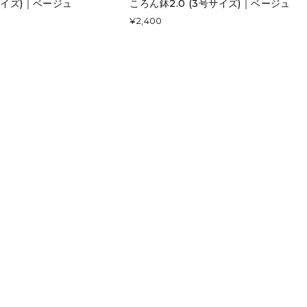
号サイズ)｜ベージュ
ころん鉢2.0 (3号サイズ)｜ベージュ
¥2,400