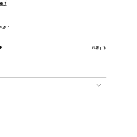
向け
販売終了
NE
通報する