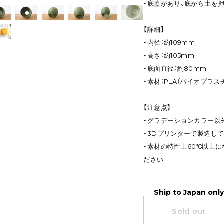
・底蓋があり、底から土を
【詳細】
・内径：約109mm
・高さ：約105mm
・底面直径：約80mm
・素材：PLA（バイオプラス
【注意点】
・グラデーションカラー以
・3Dプリンターで製造し
・素材の特性上60℃以上
ださい
Ship to Japan onl
Sold out