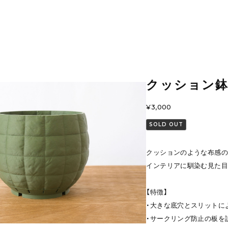
クッション鉢
¥3,000
SOLD OUT
クッションのような布感の
インテリアに馴染む見た目
【特徴】
・大きな底穴とスリットに
・サークリング防止の板を