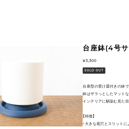
台座鉢(4号
¥3,300
SOLD OUT
台座型の受け皿付きの鉢で
鉢はザラっとしたマットな
インテリアに馴染む見た目
【特徴】
・大きな底穴とスリットに