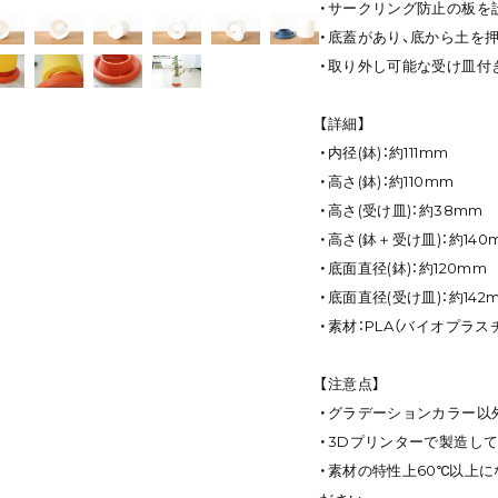
・サークリング防止の板を
・底蓋があり、底から土を
・取り外し可能な受け皿付
【詳細】
・内径(鉢)：約111mm
・高さ(鉢)：約110mm
・高さ(受け皿)：約38mm
・高さ(鉢＋受け皿)：約140
・底面直径(鉢)：約120mm
・底面直径(受け皿)：約142
・素材：PLA（バイオプラス
【注意点】
・グラデーションカラー以
・3Dプリンターで製造し
・素材の特性上60℃以上