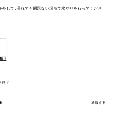
を外して、濡れても問題ない場所で水やりを行ってくださ
y
向け
販売終了
NE
通報する